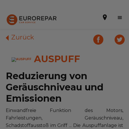
Zurück
AUSPUFF
Terminvereinbarung
Die Marke
Reduzierung von
Dem Netz beitreten
Geräuschniveau und
Leistungen
Emissionen
Unser Sortiment EUROREPAR
Einwandfreie Funktion des Motors,
Fahrleistungen, Geräuschniveau,
Kontakt
Schadstoffausstoß im Griff ... Die Auspuffanlage ist