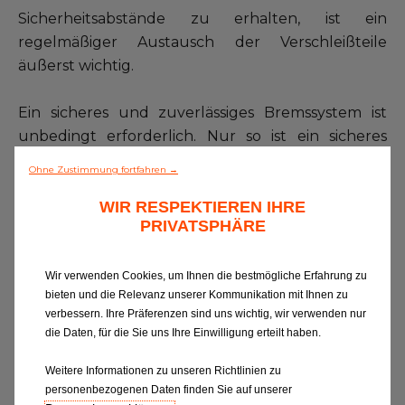
Sicherheitsabstände zu erhalten, ist ein
regelmäßiger Austausch der Verschleißteile
äußerst wichtig.
Ein sicheres und zuverlässiges Bremssystem ist
unbedingt erforderlich. Nur so ist ein sicheres
Fahren möglich. Lassen Sie Ihre Bremsen
Ohne Zustimmung fortfahren →
regelmäßig überprüfen, um sorgenfrei durch die
WIR RESPEKTIEREN IHRE
§57a Überprüfung zu kommen.
PRIVATSPHÄRE
Expertenratgeber
Wir verwenden Cookies, um Ihnen die bestmögliche Erfahrung zu
bieten und die Relevanz unserer Kommunikation mit Ihnen zu
verbessern. Ihre Präferenzen sind uns wichtig, wir verwenden nur
die Daten, für die Sie uns Ihre Einwilligung erteilt haben.
hrer
Es ist sehr wichtig, den Zustand
Der dritt
g
der Bremsbeläge zu überprüfen,
Bremsanl
Weitere Informationen zu unseren Richtlinien zu
hrzeug
aber auch den der
Hydraulik
personenbezogenen Daten finden Sie auf unserer
ß-
Bremsscheiben, die sich ebenfalls
Hydraulik