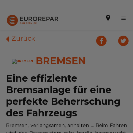
Zurück
BREMSEN
Terminvereinbarung
Die Marke
Eine effiziente
Dem Netz beitreten
Bremsanlage für eine
Leistungen
perfekte Beherrschung
des Fahrzeugs
Unser Sortiment EUROREPAR
Kontakt
Bremsen, verlangsamen, anhalten ... Beim Fahren