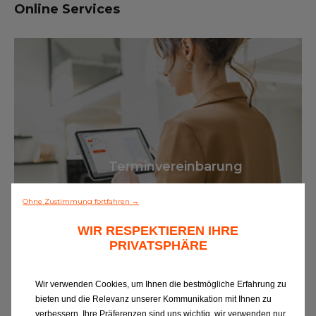
Online Services
Alle Werkstätten
Dem Netz beitreten
Terminvereinbarung
Ohne Zustimmung fortfahren →
WIR RESPEKTIEREN IHRE
PRIVATSPHÄRE
Ölwechsel
Ins
Wir verwenden Cookies, um Ihnen die bestmögliche Erfahrung zu
bieten und die Relevanz unserer Kommunikation mit Ihnen zu
verbessern. Ihre Präferenzen sind uns wichtig, wir verwenden nur