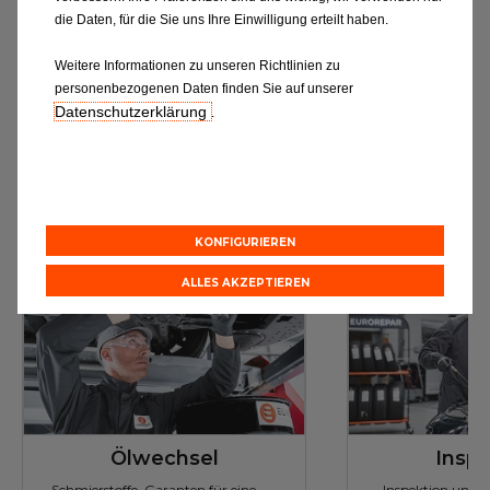
die Daten, für die Sie uns Ihre Einwilligung erteilt haben.
Weitere Informationen zu unseren Richtlinien zu
personenbezogenen Daten finden Sie auf unserer
Datenschutzerklärung
.
Online-Kostenvoranschlag & Appointment
Online-Koste
Unsere Leistungen
Discover all
KONFIGURIEREN
ALLES AKZEPTIEREN
Ölwechsel
Inspe
Schmierstoffe, Garanten für eine
Inspektion und 